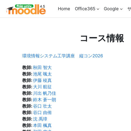
メインコンテンツへスキップする
Home
Office365
Google
コース情報
環境情報システム工学講座 縦コン2026
教師:
秋田 智大
教師:
池尾 颯太
教師:
伊藤 稜真
教師:
大川 航征
教師:
川出 帆乃佳
教師:
鈴木 蒼一朗
教師:
谷口 壮太
教師:
谷口 由侑
教師:
沈 禹璋
教師:
本田 楓真