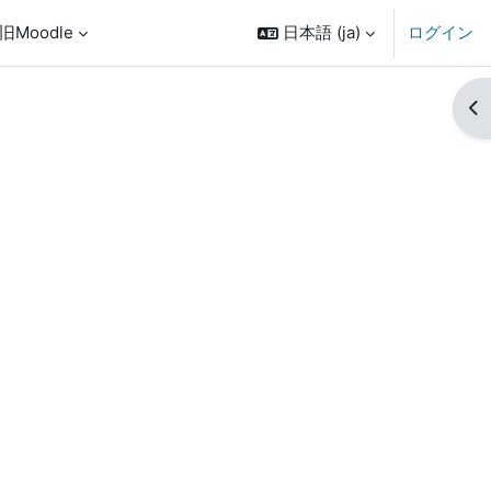
旧Moodle
日本語 ‎(ja)‎
ログイン
ブ