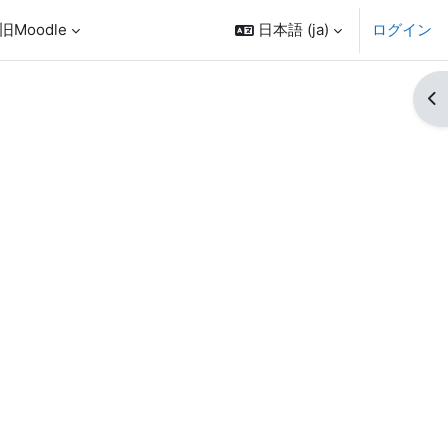
旧Moodle
日本語 ‎(ja)‎
ログイン
ブ